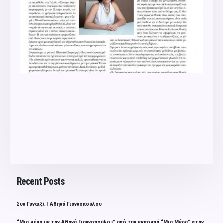
Recent Posts
Συν Γυναιξί | Αθηνά Γιαννοπούλου
“Μια μέρα με την Αθηνά Γιαννοπούλου” από την εκπομπή “Μια Μέρα” στην