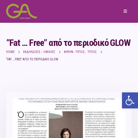
“Fat … Free” από το περιoδικό GLOW
HOME
ΕΚΔΗΛΏΣΕΙΣ – ΟΜΙΛΊΕΣ
ΆΡΘΡΑ - ΤΎΠΟΣ
,
ΤΎΠΟΣ
“FAT … FREE” ΑΠΌ ΤΟ ΠΕΡΙOΔΙΚΌ GLOW
Ανο