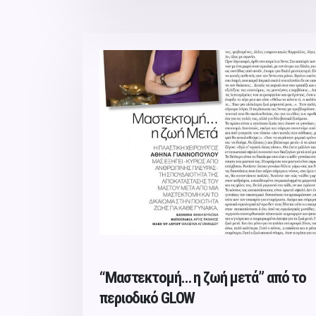
“Μαστεκτομή… η ζωή μετά” από το
περιoδικό GLOW