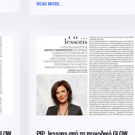
READ MORE...
 GLOW
PIP…lessons από το περιoδικό GLOW