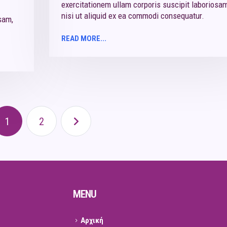
exercitationem ullam corporis suscipit laboriosam
nisi ut aliquid ex ea commodi consequatur.
sam,
READ MORE...
1
2
MENU
Αρχική