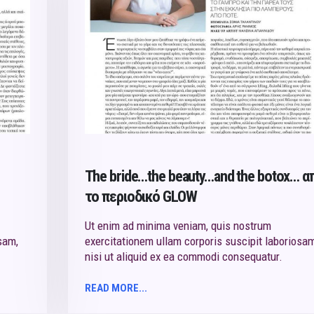
The bride…the beauty…and the botox… α
το περιoδικό GLOW
Ut enim ad minima veniam, quis nostrum
sam,
exercitationem ullam corporis suscipit laboriosam
nisi ut aliquid ex ea commodi consequatur.
READ MORE...