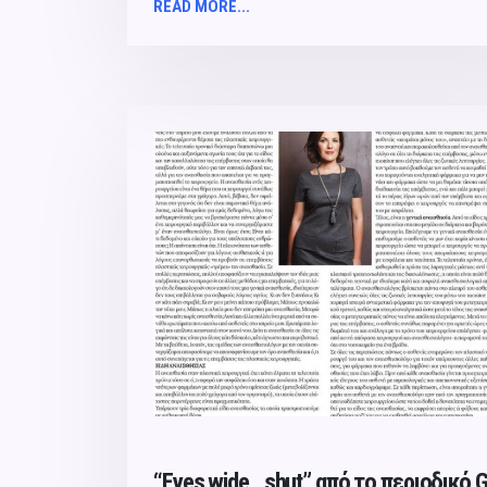
READ MORE...
“Eyes wide…shut” από το περιoδικό