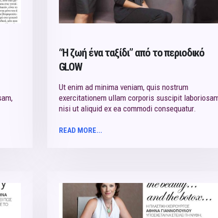
“Η ζωή ένα ταξίδι” από το περιoδικό
GLOW
Ut enim ad minima veniam, quis nostrum
sam,
exercitationem ullam corporis suscipit laboriosam
nisi ut aliquid ex ea commodi consequatur.
READ MORE...