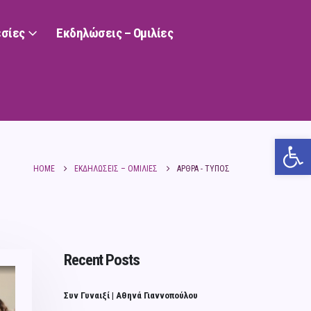
σίες
Εκδηλώσεις – Ομιλίες
Ανο
HOME
ΕΚΔΗΛΏΣΕΙΣ – ΟΜΙΛΊΕΣ
ΆΡΘΡΑ - ΤΎΠΟΣ
Recent Posts
Συν Γυναιξί | Αθηνά Γιαννοπούλου