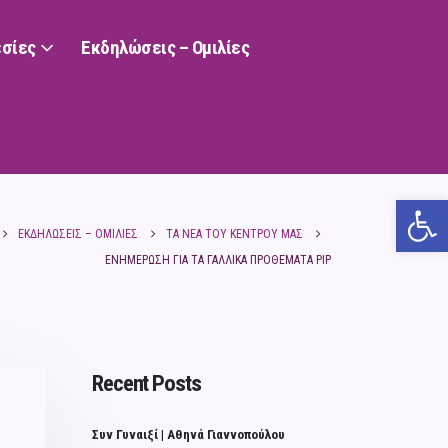
σίες
Εκδηλώσεις – Ομιλίες
Ανο
ΕΚΔΗΛΏΣΕΙΣ – ΟΜΙΛΊΕΣ
ΤΑ ΝΈΑ ΤΟΥ ΚΈΝΤΡΟΥ ΜΑΣ
ΕΝΗΜΈΡΩΣΗ ΓΙΑ ΤΑ ΓΑΛΛΙΚΆ ΠΡΟΘΈΜΑΤΑ PIP
Recent Posts
Συν Γυναιξί | Αθηνά Γιαννοπούλου