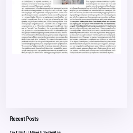
Recent Posts
Συν Γυναιξί | Αθηνά Γιαννοπούλου