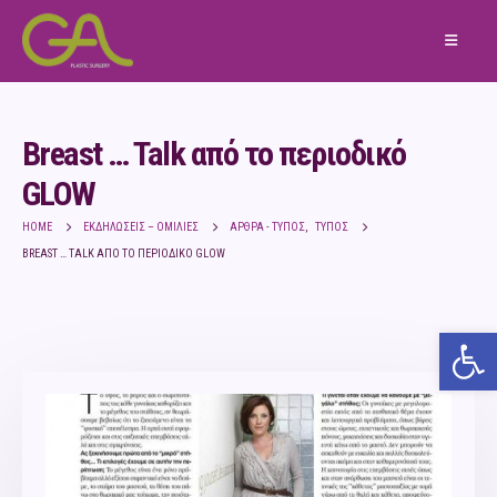
Breast … Talk από το περιoδικό
GLOW
HOME
ΕΚΔΗΛΏΣΕΙΣ – ΟΜΙΛΊΕΣ
ΆΡΘΡΑ - ΤΎΠΟΣ
,
ΤΎΠΟΣ
BREAST … TALK ΑΠΌ ΤΟ ΠΕΡΙOΔΙΚΌ GLOW
Ανο