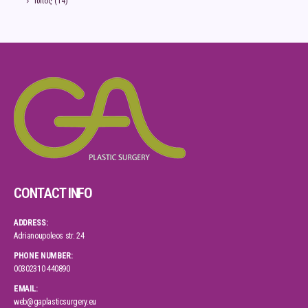
Τύπος
(14)
CONTACT INFO
ADDRESS:
Adrianoupoleos str. 24
PHONE NUMBER:
00302310 440890
EMAIL:
web@gaplasticsurgery.eu