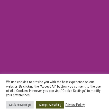
We use cookies to provide you with the best experience on our
General Commercial Register Number 043409506000
website. By clicking the "Accept All" button, you consent to the use
of ALL Cookies. However, you can visit "Cookie Settings" to modify
your preferences.
Privacy Policy
Cookies Settings
Accept everything
GA Plastic Surgery © 2015 - 2025 - All Rights Reserved