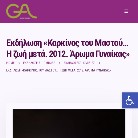
Εκδήλωση «Καρκίνος του Μαστού…
Η ζωή μετά. 2012. Άρωμα Γυναίκας»
HOME
ΕΚΔΗΛΏΣΕΙΣ – ΟΜΙΛΊΕΣ
ΕΚΔΗΛΏΣΕΙΣ - ΟΜΙΛΊΕΣ
ΕΚΔΉΛΩΣΗ «ΚΑΡΚΊΝΟΣ ΤΟΥ ΜΑΣΤΟΎ… Η ΖΩΉ ΜΕΤΆ. 2012. ΆΡΩΜΑ ΓΥΝΑΊΚΑΣ»
Ανο