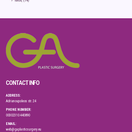
Τύπος
(14)
CONTACT INFO
ADDRESS:
Adrianoupoleos str. 24
PHONE NUMBER:
00302310 440890
EMAIL:
web@gaplasticsurgery.eu