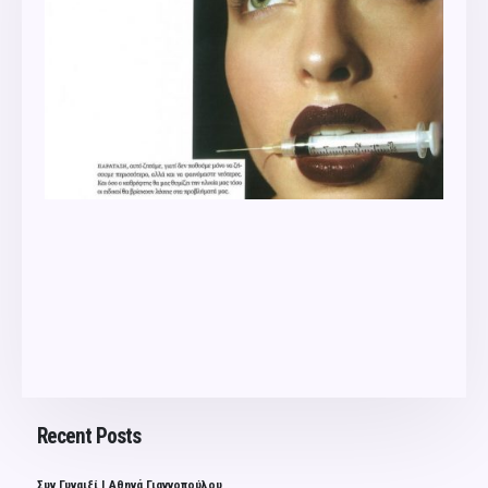
Recent Posts
Συν Γυναιξί | Αθηνά Γιαννοπούλου