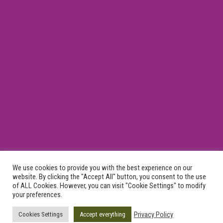
We use cookies to provide you with the best experience on our
General Commercial Register Number 043409506000
website. By clicking the "Accept All" button, you consent to the use
of ALL Cookies. However, you can visit "Cookie Settings" to modify
your preferences.
Privacy Policy
Cookies Settings
Accept everything
GA Plastic Surgery © 2015 - 2025 - All Rights Reserved