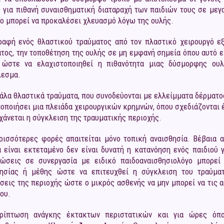
 για πιθανή συναισθηματική διαταραχή των παιδιών τους σε μεγα
ο μπορεί να προκαλέσει χλευασμό λόγω της ουλής.
ραφή ενός θλαστικού τραύματος από τον πλαστικό χειρουργό εξ
τος, την τοποθέτηση της ουλής σε μη εμφανή σημεία όπου αυτό εί
 ώστε να ελαχιστοποιηθεί η πιθανότητα μιας δύσμορφης ουλ
λεσμα.
άλα θλαστικά τραύματα, που συνοδεύονται με ελλείμματα δέρματος
οποιήσει μια πλειάδα χειρουργικών κρημνών, όπου σχεδιάζονται 
χάνεται η σύγκλειση της τραυματικής περιοχής.
ρισσότερες φορές απαιτείται μόνο τοπική αναισθησία. Βέβαια α
 είναι εκτεταμένο δεν είναι δυνατή η κατανόηση ενός παιδιού 
τώσεις σε συνεργασία με ειδικό παιδοαναισθησιολόγο μπορεί
θησίας ή μέθης ώστε να επιτευχθεί η σύγκλειση του τραύματ
σεις της περιοχής ώστε ο μικρός ασθενής να μην μπορεί να τις α
του.
ρίπτωση ανάγκης έκτακτων περιστατικών και για ώρες όπο