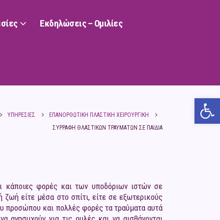
σίες
Εκδηλώσεις – Ομιλίες
Ανο
ΥΠΗΡΕΣΊΕΣ
ΕΠΑΝΟΡΘΩΤΙΚΉ ΠΛΑΣΤΙΚΉ ΧΕΙΡΟΥΡΓΙΚΉ
ΣΥΡΡΑΦΉ ΘΛΑΣΤΙΚΏΝ ΤΡΑΥΜΆΤΩΝ ΣΕ ΠΑΙΔΙΆ
αι κάποιες φορές και των υποδόριων ιστών σε
 ζωή είτε μέσα στο σπίτι, είτε σε εξωτερικούς
ου προσώπου και πολλές φορές τα τραύματα αυτά
α ανησυχούν για τις ουλές και να αισθάνονται