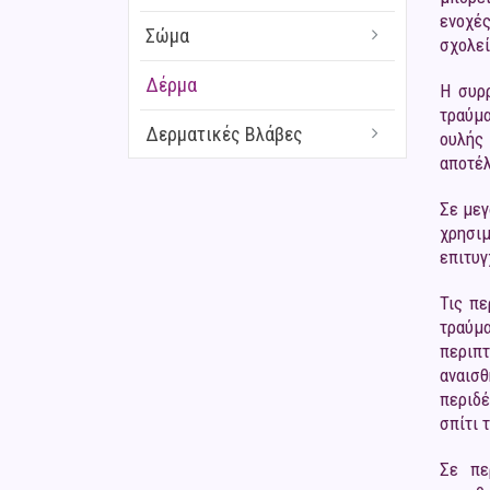
ενοχές
Σώμα
σχολεί
Δέρμα
Η συρ
τραύμα
Δερματικές Βλάβες
ουλής
αποτέ
Σε μεγ
χρησιμ
επιτυγ
Τις πε
τραύμα
περιπ
αναισ
περιδέ
σπίτι 
Σε πε