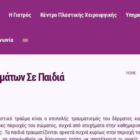
Η Γιατρός
Κέντρο Πλαστικής Χειρουργικής
Υπηρε
νωνία
μάτων Σε Παιδιά
HOME
αστικό τραύμα είναι ο επιπολής τραυματισμός του δέρματος κ
ες περιοχές του σώματος, συχνά από ατυχήματα στην καθημερινή
. Τα παιδιά τραυματίζονται αρκετά συχνά κυρίως στην περιοχή τ
 να επουλωθούν με δύσμορφο τρόπο με αποτέλεσμα οι γονείς ν