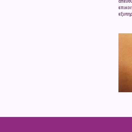
απευθ
επικο
εξυπηρ