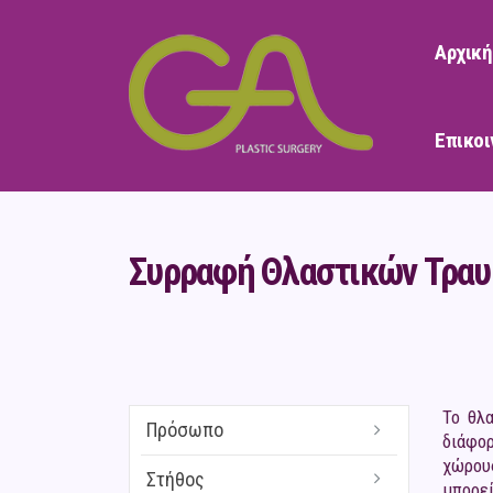
Αρχική
Επικοι
Συρραφή Θλαστικών Τραυ
Το θλ
Πρόσωπο
διάφορ
χώρους
Στήθος
μπορεί