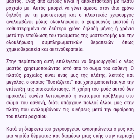
μαστός. Ένας από αυτούς είναι η αποκατάσταση με πλατύ
ραχιαίο μυ. Αυτός μπορεί να γίνει άμεσα, στον ίδιο χρόνο
δηλαδή με τη μαστεκτομή και ο πλαστικός χειρουργός
αναλαμβάνει μόλις ολοκληρώσει ο χειρουργός μαστού ή
καθυστερημένα σε δεύτερο χρόνο δηλαδή μήνες ή χρόνια
μετά την επούλωση του τραύματος της μαστεκτομής και την
ολοκλήρωση συμπληρωματικών θεραπειών όπως
χημειοθεραπεία και ακτινοθεραπεία.
Στην περίπτωση αυτή επιλέγεται να δημιουργηθεί ο νέος
μαστός χρησιμοποιώντας ιστό από το σώμα του ασθενή. Ο
πλατύς ραχιαίος είναι ένας μυς της πλάτης, λεπτός και
μεγάλος, ο οποίος “θυσιάζεται” και χρησιμοποιείται για την
επίτευξη της αποκατάστασης. Η χρήση του μυός αυτού δεν
προκαλεί κανένα λειτουργικό ή ανατομικό πρόβλημα στο
σώμα του ασθενή, διότι υπάρχουν πολλοί άλλοι μυς στην
πλάτη που αναλαμβάνουν τις κινήσεις μετά την αφαίρεση
του πλατύ ραχιαίου.
Κατά τη διάρκεια του χειρουργείου ανασηκώνεται ο μυς και
μια νησίδα δέρματος και διαμέσω μιας οπής στην περιοχή