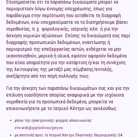
Επισημαίνεται ότι τα παραπάνω δικαιώματα μπορεί να
περιοριστούν λόγω έννομης υποχρέωσης, όπως για
παράδειγμα στην περίπτωση που αιτηθείτε τη διαγραφή
δεδομένων, ενώ υποχρεούμαστε να τα διατηρήσουμε βάσει
νομοθεσίας, π.χ. φορολογικής, ιατρικής κλπ. ή για την
άσκηση νομικών αξιώσεων. Επίσης τα δικαιώματά σας περί
διαγραφής προσωπικών δεδομένων, εναντίωσης ή
περιορισμού της επεξεργασίας αυτών, ενδέχεται να μην
ικανοποιηθούν, μερικά ή ολικά, εφόσον αφορούν δεδομένα
που είναι απαραίτητα για την κατάρτιση ή/και τη συνέχιση
της λειτουργίας της μεταξύ μας σύμβασης/εντολής,
ανεξάρτητα από την πηγή συλλογής τους.
Για την άσκηση των παραπάνω δικαιωμάτων σας και για την
επίλυση οιασδήποτε απορίας αναφορικά με την ισχύουσα
νομοθεσία για τα προσωπικά δεδομένα, μπορείτε να
επικοινωνήσετε με το Ιατρικό Κέντρο ως ακολούθως :
μέσω της ηλεκτρονικής φόρμας επικοινωνίας
στο
web@gaplasticsurgery.eu
με επιστολή προς το Ιατρικό Κέντρο Πλαστικής Χειρουργικής GA