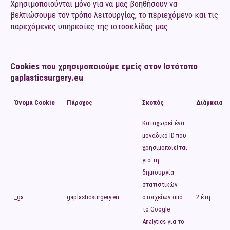
Χρησιμοποιούνται μόνο για να μας βοηθήσουν να
βελτιώσουμε τον τρόπο λειτουργίας, το περιεχόμενο και τις
παρεχόμενες υπηρεσίες της ιστοσελίδας μας.
Cookies
που χρησιμοποιούμε εμείς στον
I
στότοπο
gaplasticsurgery
.
eu
Όνομα Cookie
Πάροχος
Σκοπός
Διάρκεια
Καταχωρεί ένα
μοναδικό ID που
χρησιμοποιείται
για τη
δημιουργία
στατιστικών
_ga
gaplasticsurgery.eu
στοιχείων από
2 έτη
το Google
Analytics για το