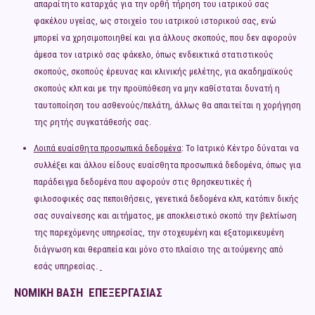
απαραίτητο καταρχάς για την ορθή τήρηση του ιατρικού σας
φακέλου υγείας, ως στοιχείο του ιατρικού ιστορικού σας, ενώ
μπορεί να χρησιμοποιηθεί και για άλλους σκοπούς, που δεν αφορούν
άμεσα τον ιατρικό σας φάκελο, όπως ενδεικτικά στατιστικούς
σκοπούς, σκοπούς έρευνας και κλινικής μελέτης, για ακαδημαϊκούς
σκοπούς κλπ και με την προϋπόθεση να μην καθίσταται δυνατή η
ταυτοποίηση του ασθενούς/πελάτη, άλλως θα απαιτείται η χορήγηση
της ρητής συγκατάθεσής σας.
Λοιπά ευαίσθητα προσωπικά δεδομένα
: Το Ιατρικό Κέντρο δύναται να
συλλέξει και άλλου είδους ευαίσθητα προσωπικά δεδομένα, όπως για
παράδειγμα δεδομένα που αφορούν στις θρησκευτικές ή
φιλοσοφικές σας πεποιθήσεις, γενετικά δεδομένα κλπ, κατόπιν δικής
σας συναίνεσης και αιτήματος, με αποκλειστικό σκοπό την βελτίωση
της παρεχόμενης υπηρεσίας, την στοχευμένη και εξατομικευμένη
διάγνωση και θεραπεία και μόνο στο πλαίσιο της αιτούμενης από
εσάς υπηρεσίας.
ΝΟΜΙΚΗ ΒΑΣΗ ΕΠΕΞΕΡΓΑΣΙΑΣ