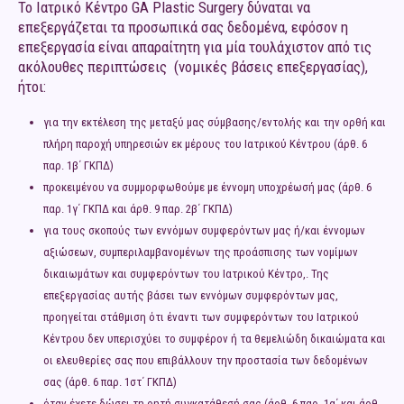
Το Ιατρικό Κέντρο GA Plastic Surgery δύναται να
επεξεργάζεται τα προσωπικά σας δεδομένα, εφόσον η
επεξεργασία είναι απαραίτητη για μία τουλάχιστον από τις
ακόλουθες περιπτώσεις (νομικές βάσεις επεξεργασίας),
ήτοι:
για την εκτέλεση της μεταξύ μας σύμβασης/εντολής και την ορθή και
πλήρη παροχή υπηρεσιών εκ μέρους του Ιατρικού Κέντρου (άρθ. 6
παρ. 1β΄ ΓΚΠΔ)
προκειμένου να συμμορφωθούμε με έννομη υποχρέωσή μας (άρθ. 6
παρ. 1γ΄ ΓΚΠΔ και άρθ. 9 παρ. 2β΄ ΓΚΠΔ)
για τους σκοπούς των εννόμων συμφερόντων μας ή/και έννομων
αξιώσεων, συμπεριλαμβανομένων της προάσπισης των νομίμων
δικαιωμάτων και συμφερόντων του Ιατρικού Κέντρο,. Της
επεξεργασίας αυτής βάσει των εννόμων συμφερόντων μας,
προηγείται στάθμιση ότι έναντι των συμφερόντων του Ιατρικού
Κέντρου δεν υπερισχύει το συμφέρον ή τα θεμελιώδη δικαιώματα και
οι ελευθερίες σας που επιβάλλουν την προστασία των δεδομένων
σας (άρθ. 6 παρ. 1στ΄ ΓΚΠΔ)
όταν έχετε δώσει τη ρητή συγκατάθεσή σας (άρθ. 6 παρ. 1α΄ και άρθ.