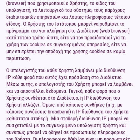
(browser) που χρησιμοποιεί ο Χρήστης, το είδος του
υπολογιστή, το λειτουργικό του σύστημα, τους παρόχους
διαδικτυακών υπηρεσιών και λοιπές πληροφορίες τέτοιου
είδους. Ο Χρήστης του Ιστότοπου μπορεί να ρυθμίσει το
πρόγραμμα του για πλοήγηση στο Διαδίκτυο (web browser)
κατά τέτοιο τρόπο, ώστε, είτε να τον προειδοποιεί για τη
χρήση των cookies σε συγκεκριμένες υπηρεσίες, είτε να
μην επιτρέπει την αποδοχή της χρήσης cookies σε καμία
περίπτωση.
Ο υπολογιστής του κάθε Χρήστη λαμβάνει μία διεύθυνση
IP κάθε φορά που αυτός έχει πρόσβαση στο Διαδίκτυο.
Μέσω αυτής, ο υπολογιστής του Χρήστη μπορεί να λαμβάνει
και να αποστέλλει δεδομένα. Γενικά, κάθε φορά που ο
Χρήστης συνδέεται στο Διαδίκτυο, η ΙΡ διεύθυνση του
Χρήστη αλλάζει. Όμως, υπό κάποιες συνθήκες (π.χ. με
κάποιες συνδέσεις broadband) η ΙΡ διεύθυνση του Χρήστη
καθίσταται σταθερή. Μία σταθερή διεύθυνση ΙΡ μπορεί να
συσχετισθεί με το συγκεκριμένο υπολογιστή Χρήστη και
συνεπώς μπορεί να οδηγεί σε προσωπικές πληροφορίες
του Χρήστη. Οι πληροφορίες Web log είναι μη προσωπικές