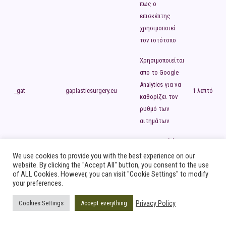
πως ο
επισκέπτης
χρησιμοποιεί
τον ιστότοπο
Χρησιμοποιείται
απο το Google
Analytics για να
_gat
gaplasticsurgery.eu
1 λεπτό
καθορίζει τον
ρυθμό των
αιτημάτων
Καταχωρεί ένα
μοναδικό ID που
We use cookies to provide you with the best experience on our
website. By clicking the "Accept All" button, you consent to the use
χρησιμοποιείται
of ALL Cookies. However, you can visit "Cookie Settings" to modify
για τη
your preferences.
δημιουργία
στατιστικών
Privacy Policy
Cookies Settings
Accept everything
_gid
gaplasticsurgery.eu
στοιχείων από
Συνεδρία
το Google