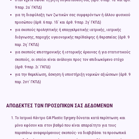
9 παρ. 2α΄ ΓΚΠΔ)
για τη διαφύλαξη των ζωτικών σας συμφερόντων ή άλλου φυσικού
προσώπου (άρθ. 6 παρ. 1δ΄ και άρθ. 9 παρ. 2γ΄ ΓΚΠΔ)
για σκοπούς προληπτικής ή επαγγελματικής ιατρικής, ιατρικής
διάγνωσης, παροχής υγειονομικής περίθαλψης ή θεραπείας (άρθ. 9
παρ. 2η΄ ΓΚΠΔ)
για σκοπούς επιστημονικής ή ιστορικής έρευνας ή για στατιστικούς
σκοπούς, οι οποίοι είναι ανάλογοι προς τον επιδιωκόμενο στόχο
(άρθ. 9 παρ. 2ι΄ ΓΚΠΔ)
για την θεμελίωση, άσκηση ή υποστήριξη νομικών αξιώσεων (άρθ. 9
παρ. 2στ΄ ΓΚΠΔ)
ΑΠΟΔΕΚΤΕΣ ΤΩΝ ΠΡΟΣΩΠΙΚΩΝ ΣΑΣ ΔΕΔΟΜΕΝΩΝ
Το Ιατρικό Κέντρο GA Plastic Syrgery δύναται κατά περίπτωση -και
μόνο εφόσον και στον βαθμό που είναι απαραίτητο για τους
παραπάνω αναφερόμενους σκοπούς- να διαβιβάσει τα προσωπικά