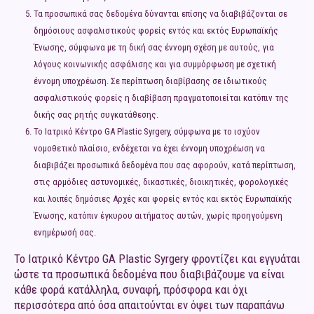
Τα προσωπικά σας δεδομένα δύνανται επίσης να διαβιβάζονται σε
δημόσιους ασφαλιστικούς φορείς εντός και εκτός Ευρωπαϊκής
Ένωσης, σύμφωνα με τη δική σας έννομη σχέση με αυτούς, για
λόγους κοινωνικής ασφάλισης και για συμμόρφωση με σχετική
έννομη υποχρέωση. Σε περίπτωση διαβίβασης σε ιδιωτικούς
ασφαλιστικούς φορείς η διαβίβαση πραγματοποιείται κατόπιν της
δικής σας ρητής συγκατάθεσης.
Το Ιατρικό Κέντρο GA Plastic Syrgery, σύμφωνα με το ισχύον
νομοθετικό πλαίσιο, ενδέχεται να έχει έννομη υποχρέωση να
διαβιβάζει προσωπικά δεδομένα που σας αφορούν, κατά περίπτωση,
στις αρμόδιες αστυνομικές, δικαστικές, διοικητικές, φορολογικές
και λοιπές δημόσιες Αρχές και φορείς εντός και εκτός Ευρωπαϊκής
Ένωσης, κατόπιν έγκυρου αιτήματος αυτών, χωρίς προηγούμενη
ενημέρωσή σας.
Το Ιατρικό Κέντρο GA Plastic Syrgery φροντίζει και εγγυάται
ώστε τα προσωπικά δεδομένα που διαβιβάζουμε να είναι
κάθε φορά κατάλληλα, συναφή, πρόσφορα και όχι
περισσότερα από όσα απαιτούνται εν όψει των παραπάνω