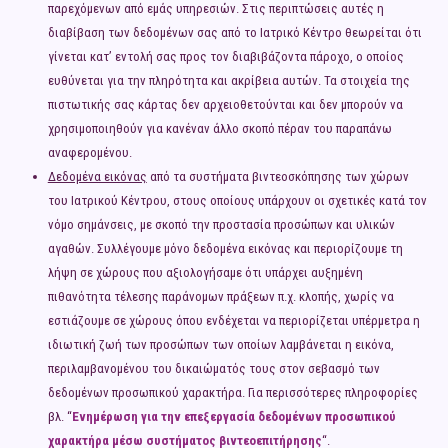
παρεχόμενων από εμάς υπηρεσιών. Στις περιπτώσεις αυτές η
διαβίβαση των δεδομένων σας από τo Ιατρικό Κέντρο θεωρείται ότι
γίνεται κατ’ εντολή σας προς τον διαβιβάζοντα πάροχο, ο οποίος
ευθύνεται για την πληρότητα και ακρίβεια αυτών. Τα στοιχεία της
πιστωτικής σας κάρτας δεν αρχειοθετούνται και δεν μπορούν να
χρησιμοποιηθούν για κανέναν άλλο σκοπό πέραν του παραπάνω
αναφερομένου.
Δεδομένα εικόνας
από τα συστήματα βιντεοσκόπησης των χώρων
του Ιατρικού Κέντρου, στους οποίους υπάρχουν οι σχετικές κατά τον
νόμο σημάνσεις, με σκοπό την προστασία προσώπων και υλικών
αγαθών. Συλλέγουμε μόνο δεδομένα εικόνας και περιορίζουμε τη
λήψη σε χώρους που αξιολογήσαμε ότι υπάρχει αυξημένη
πιθανότητα τέλεσης παράνομων πράξεων π.χ. κλοπής, χωρίς να
εστιάζουμε σε χώρους όπου ενδέχεται να περιορίζεται υπέρμετρα η
ιδιωτική ζωή των προσώπων των οποίων λαμβάνεται η εικόνα,
περιλαμβανομένου του δικαιώματός τους στον σεβασμό των
δεδομένων προσωπικού χαρακτήρα. Για περισσότερες πληροφορίες
βλ. “
Ενημέρωση για την επεξεργασία δεδομένων προσωπικού
χαρακτήρα μέσω συστήματος βιντεοεπιτήρησης
“.