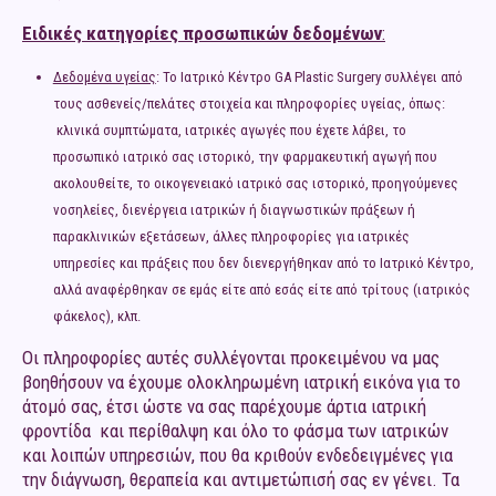
Ειδικές κατηγορίες προσωπικών δεδομένων
:
Δεδομένα υγείας
: Το Ιατρικό Κέντρο GA Plastic Surgery συλλέγει από
τους ασθενείς/πελάτες στοιχεία και πληροφορίες υγείας, όπως:
κλινικά συμπτώματα, ιατρικές αγωγές που έχετε λάβει, το
προσωπικό ιατρικό σας ιστορικό, την φαρμακευτική αγωγή που
ακολουθείτε, το οικογενειακό ιατρικό σας ιστορικό, προηγούμενες
νοσηλείες, διενέργεια ιατρικών ή διαγνωστικών πράξεων ή
παρακλινικών εξετάσεων, άλλες πληροφορίες για ιατρικές
υπηρεσίες και πράξεις που δεν διενεργήθηκαν από το Ιατρικό Κέντρο,
αλλά αναφέρθηκαν σε εμάς είτε από εσάς είτε από τρίτους (ιατρικός
φάκελος), κλπ.
Οι πληροφορίες αυτές συλλέγονται προκειμένου να μας
βοηθήσουν να έχουμε ολοκληρωμένη ιατρική εικόνα για το
άτομό σας, έτσι ώστε να σας παρέχουμε άρτια ιατρική
φροντίδα και περίθαλψη και όλο το φάσμα των ιατρικών
και λοιπών υπηρεσιών, που θα κριθούν ενδεδειγμένες για
την διάγνωση, θεραπεία και αντιμετώπισή σας εν γένει. Τα