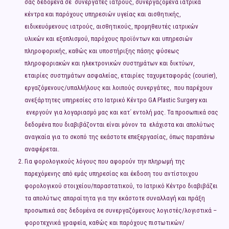
σας δεδομένα σε συνεργάτες ιατρούς, συνεργαζόμενα ιατρικά
κέντρα και παρόχους υπηρεσιών υγείας και αισθητικής,
ειδικευόμενους ιατρούς, αισθητικούς, προμηθευτές ιατρικών
υλικών και εξοπλισμού, παρόχους προϊόντων και υπηρεσιών
πληροφορικής, καθώς και υποστήριξης πάσης φύσεως
πληροφοριακών και ηλεκτρονικών συστημάτων και δικτύων,
εταιρίες συστημάτων ασφαλείας, εταιρίες ταχυμεταφοράς (courier),
εργαζόμενους/υπαλλήλους και λοιπούς συνεργάτες, που παρέχουν
ανεξάρτητες υπηρεσίες στο Ιατρικό Κέντρο GA Plastic Surgery και
ενεργούν για λογαριασμό μας και κατ΄ εντολή μας. Τα προσωπικά σας
δεδομένα που διαβιβάζονται είναι μόνον τα ελάχιστα και απολύτως
αναγκαία για το σκοπό της εκάστοτε επεξεργασίας, όπως παραπάνω
αναφέρεται.
Για φορολογικούς λόγους που αφορούν την πληρωμή της
παρεχόμενης από εμάς υπηρεσίας και έκδοση του αντίστοιχου
φορολογικού στοιχείου/παραστατικού, το Ιατρικό Κέντρο διαβιβάζει
τα απολύτως απαραίτητα για την εκάστοτε συναλλαγή και πράξη
προσωπικά σας δεδομένα σε συνεργαζόμενους λογιστές/λογιστικά –
φοροτεχνικά γραφεία, καθώς και παρόχους πιστωτικών/