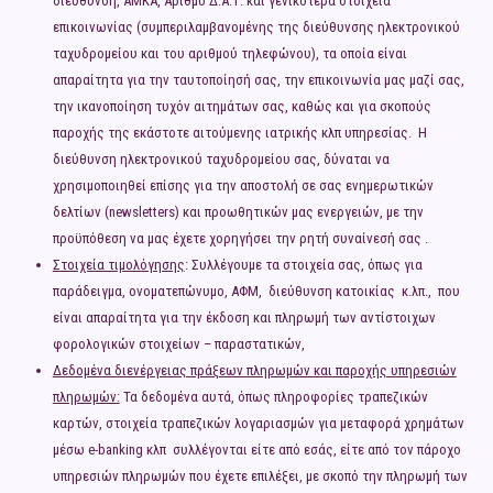
διεύθυνση, ΑΜΚΑ, Αριθμό Δ.Α.Τ. και γενικότερα στοιχεία
επικοινωνίας (συμπεριλαμβανομένης της διεύθυνσης ηλεκτρονικού
ταχυδρομείου και του αριθμού τηλεφώνου), τα οποία είναι
απαραίτητα για την ταυτοποίησή σας, την επικοινωνία μας μαζί σας,
την ικανοποίηση τυχόν αιτημάτων σας, καθώς και για σκοπούς
παροχής της εκάστοτε αιτούμενης ιατρικής κλπ υπηρεσίας. Η
διεύθυνση ηλεκτρονικού ταχυδρομείου σας, δύναται να
χρησιμοποιηθεί επίσης για την αποστολή σε σας ενημερωτικών
δελτίων (newsletters) και προωθητικών μας ενεργειών, με την
προϋπόθεση να μας έχετε χορηγήσει την ρητή συναίνεσή σας .
Στοιχεία τιμολόγησης
: Συλλέγουμε τα στοιχεία σας, όπως για
παράδειγμα, ονοματεπώνυμο, ΑΦΜ, διεύθυνση κατοικίας κ.λπ., που
είναι απαραίτητα για την έκδοση και πληρωμή των αντίστοιχων
φορολογικών στοιχείων – παραστατικών,
Δεδομένα διενέργειας πράξεων πληρωμών και παροχής υπηρεσιών
πληρωμών:
Τα δεδομένα αυτά, όπως πληροφορίες τραπεζικών
καρτών, στοιχεία τραπεζικών λογαριασμών για μεταφορά χρημάτων
μέσω e-banking κλπ συλλέγονται είτε από εσάς, είτε από τον πάροχο
υπηρεσιών πληρωμών που έχετε επιλέξει, με σκοπό την πληρωμή των