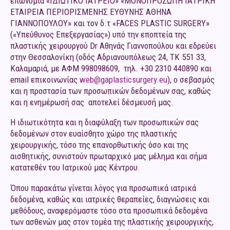
επωνυμία «ΙΔΙΩΤΙΚΟ ΙΑΤΡΕΙΟ» «ΜΟΝΟΠΡΟΣΩΠΗ ΙΑΤΡΙΚΗ
ΕΤΑΙΡΕΙΑ ΠΕΡΙΟΡΙΣΜΕΝΗΣ ΕΥΘΥΝΗΣ ΑΘΗΝΑ
ΓΙΑΝΝΟΠΟΥΛΟΥ» και τον δ.τ «FACES PLASTIC SURGERY»
(«Υπεύθυνος Επεξεργασίας») υπό την εποπτεία της
πλαστικής χειρουργού Dr Αθηνάς Γιαννοπούλου και εδρεύει
στην Θεσσαλονίκη (οδός Αδριανουπόλεως 24, ΤΚ 551 33,
Καλαμαριά, με ΑΦΜ 998098609, τηλ. +30 2310 440890 και
email επικοινωνίας
web@gaplasticsurgery.eu
), ο σεβασμός
και η προστασία των προσωπικών δεδομένων σας, καθώς
και η ενημέρωσή σας αποτελεί δέσμευσή μας.
Η ιδιωτικότητα και η διαφύλαξη των προσωπικών σας
δεδομένων στον ευαίσθητο χώρο της πλαστικής
χειρουργικής, τόσο της επανορθωτικής όσο και της
αισθητικής, συνιστούν πρωταρχικό μας μέλημα και σήμα
κατατεθέν του Ιατρικού μας Κέντρου.
Όπου παρακάτω γίνεται λόγος για προσωπικά ιατρικά
δεδομένα, καθώς και ιατρικές θεραπείες, διαγνώσεις και
μεθόδους, αναφερόμαστε τόσο στα προσωπικά δεδομένα
των ασθενών μας στον τομέα της πλαστικής χειρουργικής,