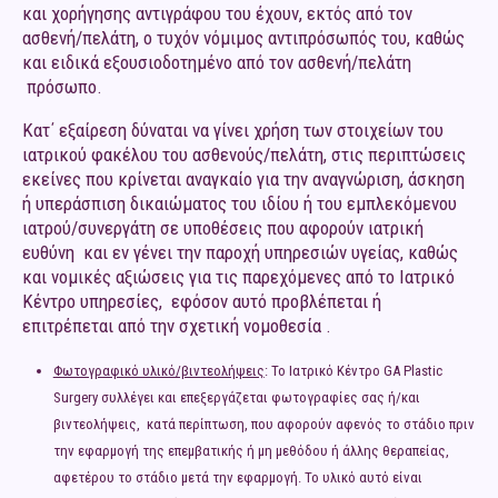
και χορήγησης αντιγράφου του έχουν, εκτός από τον
ασθενή/πελάτη, ο τυχόν νόμιμος αντιπρόσωπός του, καθώς
και ειδικά εξουσιοδοτημένο από τον ασθενή/πελάτη
πρόσωπο.
Κατ΄ εξαίρεση δύναται να γίνει χρήση των στοιχείων του
ιατρικού φακέλου του ασθενούς/πελάτη, στις περιπτώσεις
εκείνες που κρίνεται αναγκαίο για την αναγνώριση, άσκηση
ή υπεράσπιση δικαιώματος του ιδίου ή του εμπλεκόμενου
ιατρού/συνεργάτη σε υποθέσεις που αφορούν ιατρική
ευθύνη και εν γένει την παροχή υπηρεσιών υγείας, καθώς
και νομικές αξιώσεις για τις παρεχόμενες από το Ιατρικό
Κέντρο υπηρεσίες, εφόσον αυτό προβλέπεται ή
επιτρέπεται από την σχετική νομοθεσία .
Φωτογραφικό υλικό/βιντεολήψεις
: Το Ιατρικό Κέντρο GA Plastic
Surgery συλλέγει και επεξεργάζεται φωτογραφίες σας ή/και
βιντεολήψεις, κατά περίπτωση, που αφορούν αφενός το στάδιο πριν
την εφαρμογή της επεμβατικής ή μη μεθόδου ή άλλης θεραπείας,
αφετέρου το στάδιο μετά την εφαρμογή. Το υλικό αυτό είναι