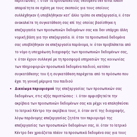
περιπτώσεις: i. όταν τα προσωπικά σας δεδομένα δεν είναι πλέον
απαραίτητα σε σχέση με τους σκοπούς για τους οποίους
συλλέχθηκαν ή υποβλήθηκαν κατ’ άλλο τρόπο σε επεξεργασία, ii. όταν
ανακαλείτε τη συγκατάθεση σας επί της οποίας βασίσθηκε η
επεξεργασία των προσωπικών δεδομένων σας και δεν υπάρχει άλλη
νομική βάση για την επεξεργασία. iii. όταν τα προσωπικά δεδομένα
σας υποβλήθηκαν σε επεξεργασία παράνομα, iv. όταν προβλέπεται από
το νόμο η υποχρέωση διαγραφής των προσωπικών δεδομένων σας,
v. όταν έχουν συλλεγεί με τη προσφορά υπηρεσιών της κοινωνίας
των πληροφοριών προσωπικά δεδομένα παιδιού, κατόπιν
συγκατάθεσης του ή η συγκατάθεση παρέχεται από το πρόσωπο που
έχει τη γονική μέριμνα του παιδιού
Δικαίωμα περιορισμού
της επεξεργασίας των προσωπικών σας
δεδομένων, στις εξής περιπτώσεις : i. όταν αμφισβητείτε την
ακρίβεια των προσωπικών δεδομένων σας και μέχρι να επαληθεύσει
το Ιατρικό Κέντρο την ακρίβεια τους, ii. όταν αντί της διαγραφής,
λόγω παράνομης επεξεργασίας ζητάτε τον περιορισμό της
επεξεργασίας των προσωπικών δεδομένων σας, iii. όταν το Ιατρικό
Κέντρο δεν χρειάζεται πλέον τα προσωπικά δεδομένα σας για τους