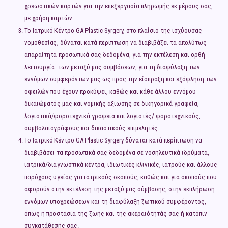
χρεωστικών καρτών για την επεξεργασία πληρωμής εκ μέρους σας,
με χρήση καρτών.
Το Ιατρικό Κέντρο GA Plastic Syrgery, στο πλαίσιο της ισχύουσας
νομοθεσίας, δύναται κατά περίπτωση να διαβιβάζει τα απολύτως
απαραίτητα προσωπικά σας δεδομένα, για την εκτέλεση και ορθή
λειτουργία των μεταξύ μας συμβάσεων, για τη διαφύλαξη των
εννόμων συμφερόντων μας ως προς την είσπραξη και εξόφληση των
οφειλών που έχουν προκύψει, καθώς και κάθε άλλου εννόμου
δικαιώματός μας και νομικής αξίωσης σε δικηγορικά γραφεία,
λογιστικά/φοροτεχνικά γραφεία και λογιστές/ φοροτεχνικούς,
συμβολαιογράφους και δικαστικούς επιμελητές.
Το Ιατρικό Κέντρο GA Plastic Syrgery δύναται κατά περίπτωση να
διαβιβάσει τα προσωπικά σας δεδομένα σε νοσηλευτικά ιδρύματα,
ιατρικά/διαγνωστικά κέντρα, ιδιωτικές κλινικές, ιατρούς και άλλους
παρόχους υγείας για ιατρικούς σκοπούς, καθώς και για σκοπούς που
αφορούν στην εκτέλεση της μεταξύ μας σύμβασης, στην εκπλήρωση
εννόμων υποχρεώσεων και τη διαφύλαξη ζωτικού συμφέροντος,
όπως η προστασία της ζωής και της ακεραιότητάς σας ή κατόπιν
συγκατάθεσής σας.